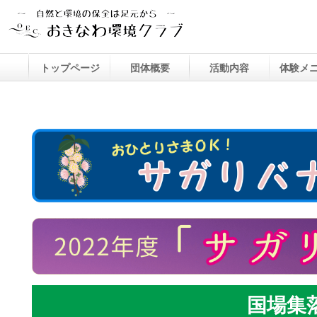
トップページ
団体概要
活動内容
体験メ
おきなわ環境クラブとは？
団体概要
沿革・活動歴
事業実績
主な連携先
まもる ～環境保全～
まなぶ ～環境学習～
つくる ～地域づくり～
たのしむ ～エコツアー～
そだてる ～人材育成～(1)
そだてる ～人材育成～(2)
環境教材の開発
ミライ
達人デ
国場集