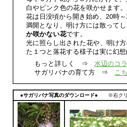
白やピンク色の花を咲かせます。
花は日没頃から開き始め、20時～
満開となり、明け方には散ってし
か咲かない花
です。
光に照らし出された花や、明け方
た１つと落花する様子は実に幻想
もっと詳しく ⇒
水辺のコ
サガリバナの育て方 ⇒
こ
●サガリバナ写真のダウンロード●
※右クリ