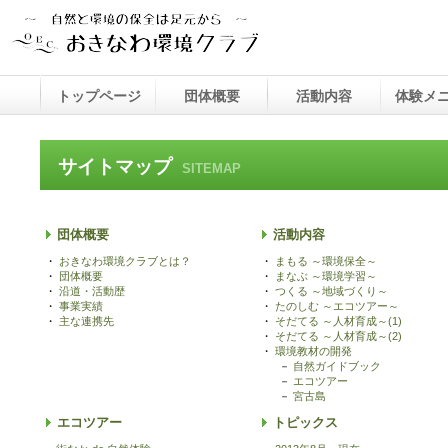
トップページ
団体概要
活動内容
体験メ
おきなわ環境クラブとは？
団体概要
沿革・活動歴
事業実績
主な連携先
まもる ～環境保全～
まなぶ ～環境学習～
つくる ～地域づくり～
たのしむ ～エコツアー～
そだてる ～人材育成～(1)
そだてる ～人材育成～(2)
環境教材の開発
ミライ
達人デ
サイトマップ
SITEMAP
団体概要
活動内容
・
おきなわ環境クラブとは？
・
まもる ～環境保全～
・
団体概要
・
まなぶ ～環境学習～
・
沿道・活動歴
・
つくる ～地域づくり～
・
事業実績
・
たのしむ ～エコツアー～
・
主な連携先
・
そだてる ～人材育成～(1)
・
そだてる ～人材育成～(2)
・
環境教材の開発
－
自然ガイドブック
－
エコツアー
－
宮古島
エコツアー
トピックス