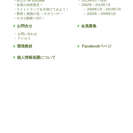
・
街なか de 自然体験
・
2013年8月～現在
・
首里の自然発見！
・
2002年～2013年7月
・
ライトトラップを仕掛けてみよう！
－
2009年1月～2013年7月
・
夜咲く南国の花 ～サガリバナ～
－
2002年～2009年1月
・
ホタル観察へGO！
お問合せ
会員募集
・
お問い合わせ
・
アクセス
環境教材
Facebookページ
個人情報保護について